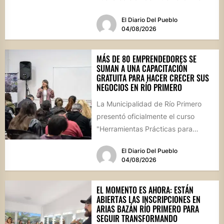
(ATM), que comenzará en...
El Diario Del Pueblo
04/08/2026
MÁS DE 80 EMPRENDEDORES SE
SUMAN A UNA CAPACITACIÓN
GRATUITA PARA HACER CRECER SUS
NEGOCIOS EN RÍO PRIMERO
La Municipalidad de Río Primero
presentó oficialmente el curso
"Herramientas Prácticas para
Escalar tu Negocio", una propuesta
El Diario Del Pueblo
destinada a emprendedores,...
04/08/2026
EL MOMENTO ES AHORA: ESTÁN
ABIERTAS LAS INSCRIPCIONES EN
ARIAS BAZÁN RÍO PRIMERO PARA
SEGUIR TRANSFORMANDO