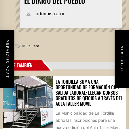
EL DIARIO DEL PUEBLO
administrator
PREVIOUS POST
In
La Para
NEXT POST
LEE TAMBIÉN...
LA TORDILLA SUMA UNA
OPORTUNIDAD DE FORMACIÓN CON
SALIDA LABORAL: LLEGAN CURSOS
GRATUITOS DE OFICIOS A TRAVÉS DEL
AULA TALLER MÓVIL
La Municipalidad de La Tordilla
abrió las inscripciones para una
nueva edición del Aula Taller Móvil