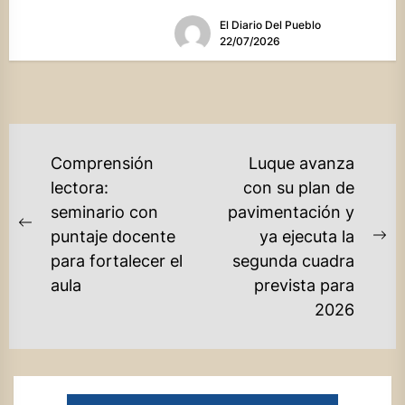
técnicos especializados cotizan en
El Diario Del Pueblo
alza debido a...
22/07/2026
NAVEGACIÓN
Comprensión
Luque avanza
DE
lectora:
con su plan de
seminario con
pavimentación y
ENTRADAS
Previous
puntaje docente
ya ejecuta la
Ne
post:
para fortalecer el
segunda cuadra
po
aula
prevista para
2026