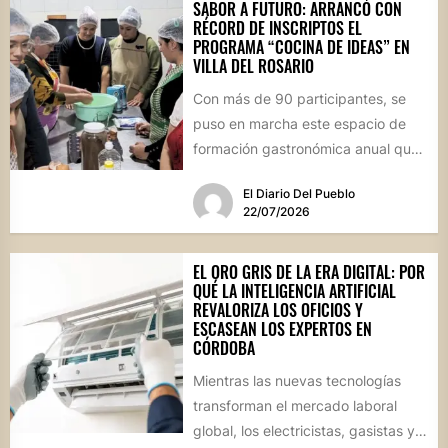
SABOR A FUTURO: ARRANCÓ CON
RÉCORD DE INSCRIPTOS EL
PROGRAMA “COCINA DE IDEAS” EN
VILLA DEL ROSARIO
Con más de 90 participantes, se
puso en marcha este espacio de
formación gastronómica anual que
busca perfeccionar técnicas
El Diario Del Pueblo
culinarias...
22/07/2026
EL ORO GRIS DE LA ERA DIGITAL: POR
QUÉ LA INTELIGENCIA ARTIFICIAL
REVALORIZA LOS OFICIOS Y
ESCASEAN LOS EXPERTOS EN
CÓRDOBA
Mientras las nuevas tecnologías
transforman el mercado laboral
global, los electricistas, gasistas y