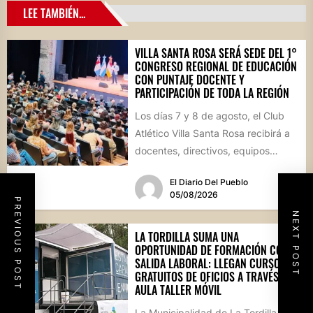
LEE TAMBIÉN...
VILLA SANTA ROSA SERÁ SEDE DEL 1°
CONGRESO REGIONAL DE EDUCACIÓN
CON PUNTAJE DOCENTE Y
PARTICIPACIÓN DE TODA LA REGIÓN
Los días 7 y 8 de agosto, el Club
Atlético Villa Santa Rosa recibirá a
docentes, directivos, equipos
técnicos y...
El Diario Del Pueblo
05/08/2026
PREVIOUS POST
NEXT POST
LA TORDILLA SUMA UNA
OPORTUNIDAD DE FORMACIÓN CON
SALIDA LABORAL: LLEGAN CURSOS
GRATUITOS DE OFICIOS A TRAVÉS DEL
AULA TALLER MÓVIL
La Municipalidad de La Tordilla