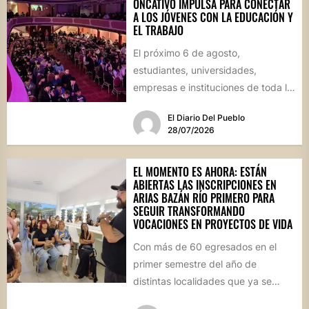
ONCATIVO IMPULSA PARA CONECTAR
A LOS JÓVENES CON LA EDUCACIÓN Y
EL TRABAJO
El próximo 6 de agosto,
estudiantes, universidades,
empresas e instituciones de toda la
región se reunirán en una jornada
El Diario Del Pueblo
que...
28/07/2026
EL MOMENTO ES AHORA: ESTÁN
ABIERTAS LAS INSCRIPCIONES EN
ARIAS BAZÁN RÍO PRIMERO PARA
SEGUIR TRANSFORMANDO
VOCACIONES EN PROYECTOS DE VIDA
Con más de 60 egresados en el
primer semestre del año de
distintas localidades que ya se
convirtieron en sus...