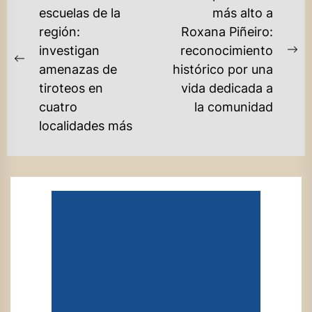
DE
escuelas de la
más alto a
región:
Roxana Piñeiro:
ENTRADAS
investigan
reconocimiento
Ne
Previous
amenazas de
histórico por una
po
post:
tiroteos en
vida dedicada a
cuatro
la comunidad
localidades más