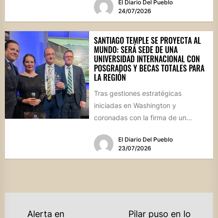
El Diario Del Pueblo
24/07/2026
SANTIAGO TEMPLE SE PROYECTA AL
MUNDO: SERÁ SEDE DE UNA
UNIVERSIDAD INTERNACIONAL CON
POSGRADOS Y BECAS TOTALES PARA
LA REGIÓN
Tras gestiones estratégicas
iniciadas en Washington y
coronadas con la firma de un
convenio histórico, la localidad del
El Diario Del Pueblo
departamento Río...
23/07/2026
NAVEGACIÓN
Alerta en
Pilar puso en lo