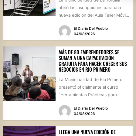
abrió las inscripciones para una
nueva edición del Aula Taller Móvil
(ATM), que comenzará en...
El Diario Del Pueblo
04/08/2026
MÁS DE 80 EMPRENDEDORES SE
SUMAN A UNA CAPACITACIÓN
GRATUITA PARA HACER CRECER SUS
NEGOCIOS EN RÍO PRIMERO
La Municipalidad de Río Primero
presentó oficialmente el curso
"Herramientas Prácticas para
Escalar tu Negocio", una propuesta
El Diario Del Pueblo
destinada a emprendedores,...
04/08/2026
LLEGA UNA NUEVA EDICIÓN DE