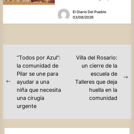
una batería de...
El Diario Del Pueblo
03/08/2026
NAVEGACIÓN
“Todos por Azul”:
Villa del Rosario:
DE
la comunidad de
un cierre de la
Pilar se une para
escuela de
ENTRADAS
Ne
ayudar a una
Talleres que deja
Previous
po
niña que necesita
huella en la
post:
una cirugía
comunidad
urgente