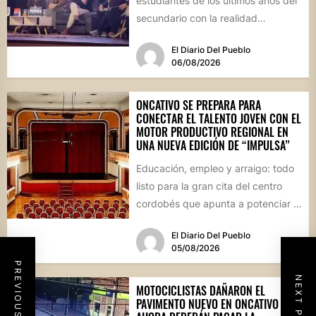
estudiantes de los últimos años del
secundario con la realidad
socioproductiva de la...
El Diario Del Pueblo
06/08/2026
ONCATIVO SE PREPARA PARA
CONECTAR EL TALENTO JOVEN CON EL
MOTOR PRODUCTIVO REGIONAL EN
UNA NUEVA EDICIÓN DE “IMPULSA”
Educación, empleo y arraigo: todo
listo para la gran cita del centro
cordobés que apunta a potenciar el
futuro de...
El Diario Del Pueblo
05/08/2026
PREVIOUS POST
NEXT POST
MOTOCICLISTAS DAÑARON EL
PAVIMENTO NUEVO EN ONCATIVO Y