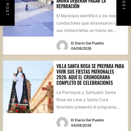
AHORA DEBERÁN PAGAR LA
REPARACIÓN
El Municipio identificó a los dos
conductores que atravesaron con
sus motocicletas un tramo de
hormigón recién colocado sobre
El Diario Del Pueblo
calle...
04/08/2026
VILLA SANTA ROSA SE PREPARA PARA
VIVIR SUS FIESTAS PATRONALES
2026: AQUÍ EL CRONOGRAMA
COMPLETO DE CELEBRACIONES
La Parroquia y Santuario Santa
Rosa de Lima y Santo Cura
Brochero presentó el programa
oficial de las Fiestas Patronales...
El Diario Del Pueblo
04/08/2026