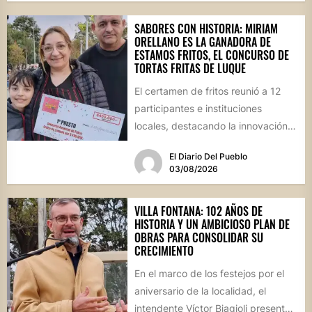
SABORES CON HISTORIA: MIRIAM
ORELLANO ES LA GANADORA DE
ESTAMOS FRITOS, EL CONCURSO DE
TORTAS FRITAS DE LUQUE
El certamen de fritos reunió a 12
participantes e instituciones
locales, destacando la innovación
culinaria y el profundo arraigo de...
El Diario Del Pueblo
03/08/2026
VILLA FONTANA: 102 AÑOS DE
HISTORIA Y UN AMBICIOSO PLAN DE
OBRAS PARA CONSOLIDAR SU
CRECIMIENTO
En el marco de los festejos por el
aniversario de la localidad, el
intendente Víctor Biagioli presentó