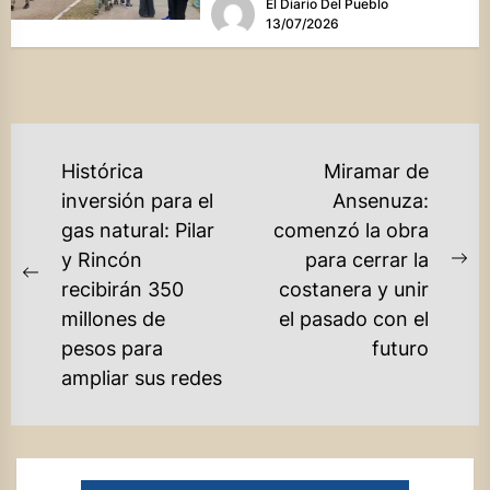
El Diario Del Pueblo
13/07/2026
NAVEGACIÓN
Histórica
Miramar de
DE
inversión para el
Ansenuza:
gas natural: Pilar
comenzó la obra
ENTRADAS
y Rincón
para cerrar la
Ne
Previous
recibirán 350
costanera y unir
po
post:
millones de
el pasado con el
pesos para
futuro
ampliar sus redes