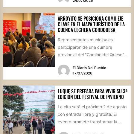
24/07/2026
ARROYITO SE POSICIONA COMO EJE
CLAVE EN EL MAPA TURÍSTICO DE LA
CUENCA LECHERA CORDOBESA
Representantes municipales
participaron de una cumbre
provincial del "Camino del Queso",
la iniciativa que busca potenciar la
El Diario Del Pueblo
identidad productiva y...
17/07/2026
LUQUE SE PREPARA PARA VIVIR SU 3ª
EDICIÓN DEL FESTIVAL DE INVIERNO
La cita será el próximo 2 de agosto
con entrada libre y gratuita. El
evento promete transformar la
jornada en...