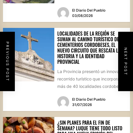
propuestas gastronómicas. En este
El Diario Del Pueblo
marco, el...
03/08/2026
LOCALIDADES DE LA REGIÓN SE
SUMAN AL CAMINO TURÍSTICO DE
CEMENTERIOS CORDOBESES, EL
PREVIOUS POST
NUEVO CIRCUITO QUE RESCATA LA
NEXT POST
HISTORIA Y LA IDENTIDAD
PROVINCIAL
La Provincia presentó un innovador
recorrido turístico que incorpora a
más de 40 localidades cordobesas
con cementerios de valor
El Diario Del Pueblo
patrimonial....
31/07/2026
¿SIN PLANES PARA EL FIN DE
SEMANA? LUQUE TIENE TODO LISTO