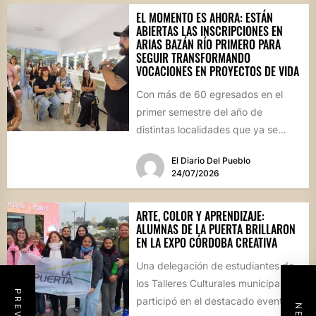
EL MOMENTO ES AHORA: ESTÁN
ABIERTAS LAS INSCRIPCIONES EN
ARIAS BAZÁN RÍO PRIMERO PARA
SEGUIR TRANSFORMANDO
VOCACIONES EN PROYECTOS DE VIDA
Con más de 60 egresados en el
primer semestre del año de
distintas localidades que ya se
convirtieron en sus...
El Diario Del Pueblo
24/07/2026
ARTE, COLOR Y APRENDIZAJE:
ALUMNAS DE LA PUERTA BRILLARON
EN LA EXPO CÓRDOBA CREATIVA
Una delegación de estudiantes de
los Talleres Culturales municipales
participó en el destacado evento