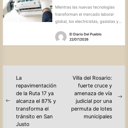
Mientras las nuevas tecnologías
transforman el mercado laboral
global, los electricistas, gasistas y
técnicos especializados cotizan en
El Diario Del Pueblo
alza debido a...
22/07/2026
NAVEGACIÓN
La
Villa del Rosario:
DE
repavimentación
fuerte cruce y
de la Ruta 17 ya
amenaza de vía
ENTRADAS
Ne
alcanza el 87% y
judicial por una
Previous
po
transforma el
permuta de lotes
post:
tránsito en San
municipales
Justo