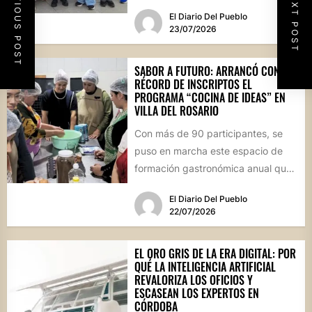
PREVIOUS POST
NEXT POST
provincial celebrado en la capital
El Diario Del Pueblo
cordobesa,...
23/07/2026
SABOR A FUTURO: ARRANCÓ CON
RÉCORD DE INSCRIPTOS EL
PROGRAMA “COCINA DE IDEAS” EN
VILLA DEL ROSARIO
Con más de 90 participantes, se
puso en marcha este espacio de
formación gastronómica anual que
busca perfeccionar técnicas
El Diario Del Pueblo
culinarias...
22/07/2026
EL ORO GRIS DE LA ERA DIGITAL: POR
QUÉ LA INTELIGENCIA ARTIFICIAL
REVALORIZA LOS OFICIOS Y
ESCASEAN LOS EXPERTOS EN
CÓRDOBA