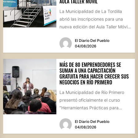
AULA TALLER MÓVIL
La Municipalidad de La Tordilla
abrió las inscripciones para una
nueva edición del Aula Taller Móvil
(ATM), que comenzará en...
El Diario Del Pueblo
04/08/2026
MÁS DE 80 EMPRENDEDORES SE
SUMAN A UNA CAPACITACIÓN
GRATUITA PARA HACER CRECER SUS
NEGOCIOS EN RÍO PRIMERO
La Municipalidad de Río Primero
presentó oficialmente el curso
"Herramientas Prácticas para
Escalar tu Negocio", una propuesta
El Diario Del Pueblo
destinada a emprendedores,...
04/08/2026