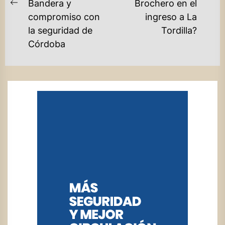
Ne
Bandera y
Brochero en el
Previous
po
compromiso con
ingreso a La
post:
la seguridad de
Tordilla?
Córdoba