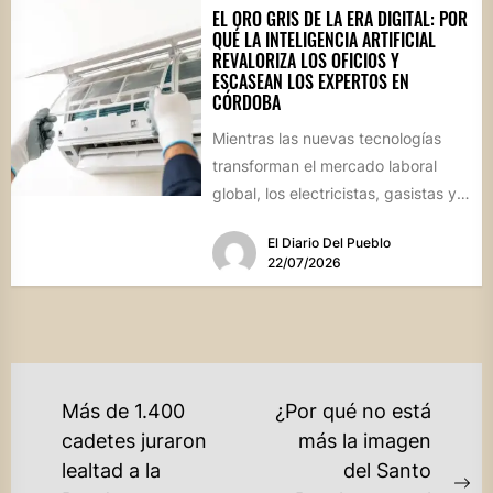
EL ORO GRIS DE LA ERA DIGITAL: POR
QUÉ LA INTELIGENCIA ARTIFICIAL
REVALORIZA LOS OFICIOS Y
ESCASEAN LOS EXPERTOS EN
CÓRDOBA
Mientras las nuevas tecnologías
transforman el mercado laboral
global, los electricistas, gasistas y
técnicos especializados cotizan en
El Diario Del Pueblo
alza debido a...
22/07/2026
NAVEGACIÓN
Más de 1.400
¿Por qué no está
DE
cadetes juraron
más la imagen
lealtad a la
del Santo
ENTRADAS