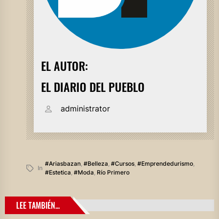
EL AUTOR:
EL DIARIO DEL PUEBLO
administrator
#ariasbazan
,
#belleza
,
#cursos
,
#emprendedurismo
,
In
#estetica
,
#moda
,
Río Primero
LEE TAMBIÉN...