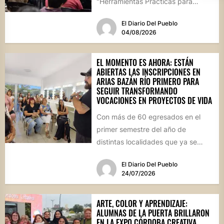
"Herramientas Prácticas para
Escalar tu Negocio", una propuesta
El Diario Del Pueblo
destinada a emprendedores,...
04/08/2026
EL MOMENTO ES AHORA: ESTÁN
ABIERTAS LAS INSCRIPCIONES EN
ARIAS BAZÁN RÍO PRIMERO PARA
SEGUIR TRANSFORMANDO
VOCACIONES EN PROYECTOS DE VIDA
Con más de 60 egresados en el
primer semestre del año de
distintas localidades que ya se
convirtieron en sus...
El Diario Del Pueblo
24/07/2026
ARTE, COLOR Y APRENDIZAJE:
ALUMNAS DE LA PUERTA BRILLARON
EN LA EXPO CÓRDOBA CREATIVA