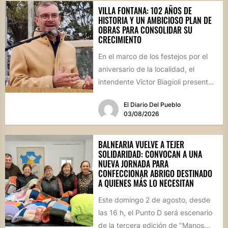
VILLA FONTANA: 102 AÑOS DE
HISTORIA Y UN AMBICIOSO PLAN DE
OBRAS PARA CONSOLIDAR SU
CRECIMIENTO
En el marco de los festejos por el
aniversario de la localidad, el
intendente Víctor Biagioli presentó
una batería de...
El Diario Del Pueblo
03/08/2026
BALNEARIA VUELVE A TEJER
SOLIDARIDAD: CONVOCAN A UNA
NUEVA JORNADA PARA
CONFECCIONAR ABRIGO DESTINADO
A QUIENES MÁS LO NECESITAN
Este domingo 2 de agosto, desde
las 16 h, el Punto D será escenario
de la tercera edición de "Manos...