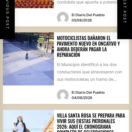
PREVIOUS POST
NEXT POST
cordobés que apunta a potenciar el
futuro de...
El Diario Del Pueblo
05/08/2026
MOTOCICLISTAS DAÑARON EL
PAVIMENTO NUEVO EN ONCATIVO Y
AHORA DEBERÁN PAGAR LA
REPARACIÓN
El Municipio identificó a los dos
conductores que atravesaron con
sus motocicletas un tramo de
hormigón recién colocado sobre
El Diario Del Pueblo
calle...
04/08/2026
VILLA SANTA ROSA SE PREPARA PARA
VIVIR SUS FIESTAS PATRONALES
2026: AQUÍ EL CRONOGRAMA