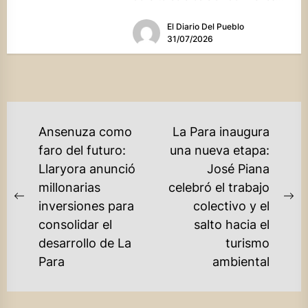
El Diario Del Pueblo
31/07/2026
NAVEGACIÓN
Ansenuza como
La Para inaugura
DE
faro del futuro:
una nueva etapa:
Llaryora anunció
José Piana
ENTRADAS
millonarias
celebró el trabajo
Previous
Ne
inversiones para
colectivo y el
post:
po
consolidar el
salto hacia el
desarrollo de La
turismo
Para
ambiental