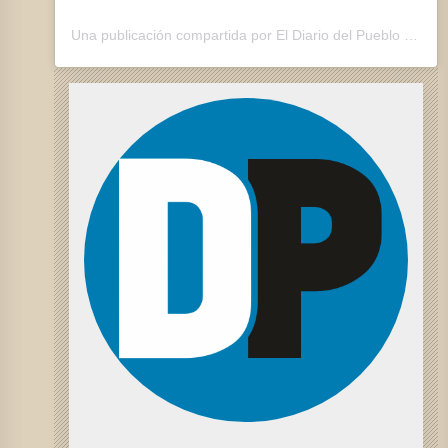
Una publicación compartida por El Diario del Pueblo (@eldiariodelpueblo)