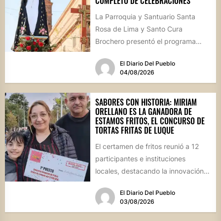
COMPLETO DE CELEBRACIONES
La Parroquia y Santuario Santa
Rosa de Lima y Santo Cura
Brochero presentó el programa
oficial de las Fiestas Patronales...
El Diario Del Pueblo
04/08/2026
SABORES CON HISTORIA: MIRIAM
ORELLANO ES LA GANADORA DE
ESTAMOS FRITOS, EL CONCURSO DE
TORTAS FRITAS DE LUQUE
El certamen de fritos reunió a 12
participantes e instituciones
locales, destacando la innovación
culinaria y el profundo arraigo de...
El Diario Del Pueblo
03/08/2026