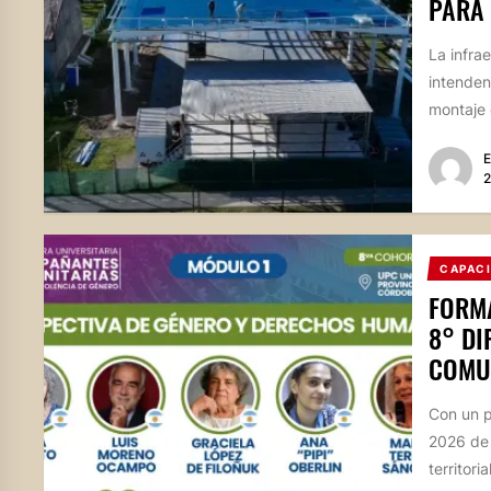
PARA 
La infra
intenden
montaje d
E
2
CAPAC
FORMA
8° D
COMUN
Con un pa
2026 de 
territoria