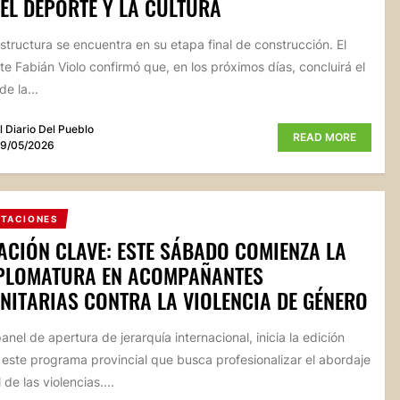
EL DEPORTE Y LA CULTURA
estructura se encuentra en su etapa final de construcción. El
te Fabián Violo confirmó que, en los próximos días, concluirá el
e la...
l Diario Del Pueblo
READ MORE
9/05/2026
ITACIONES
CIÓN CLAVE: ESTE SÁBADO COMIENZA LA
IPLOMATURA EN ACOMPAÑANTES
ITARIAS CONTRA LA VIOLENCIA DE GÉNERO
nel de apertura de jerarquía internacional, inicia la edición
este programa provincial que busca profesionalizar el abordaje
l de las violencias....