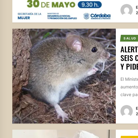
E
2
SALUD
ALERT
SEIS 
Y PID
El Minis
aumento 
clave par
E
2