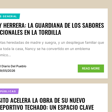
S GENERAL
 HERRERA: LA GUARDIANA DE LOS SABORES
CIONALES EN LA TORDILLA
tas heredadas de madre y suegra, y un despliegue familiar que
 a toda la casa, Nancy se ha convertido en un emblema
mico...
l Diario Del Pueblo
READ MORE
9/05/2026
 PÚBLICAS
ITO ACELERA LA OBRA DE SU NUEVO
EPORTIVO TECHADO: UN ESPACIO CLAVE