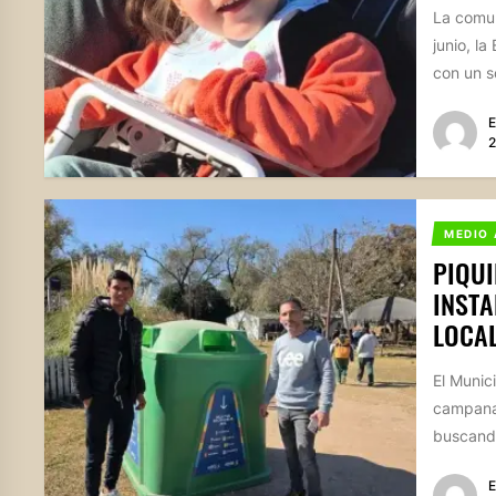
La comun
junio, l
con un so
E
2
MEDIO 
PIQUI
INSTA
LOCA
El Munici
campanas
buscando
E