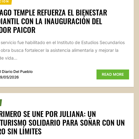
CIÓN
AGO TEMPLE REFUERZA EL BIENESTAR
IANTIL CON LA INAUGURACIÓN DEL
DOR PAICOR
 servicio fue habilitado en el Instituto de Estudios Secundarios
 obra busca fortalecer la asistencia alimentaria y mejorar la
e vida...
l Diario Del Pueblo
READ MORE
9/05/2026
RIMERO SE UNE POR JULIANA: UN
OTURISMO SOLIDARIO PARA SOÑAR CON UN
O SIN LÍMITES