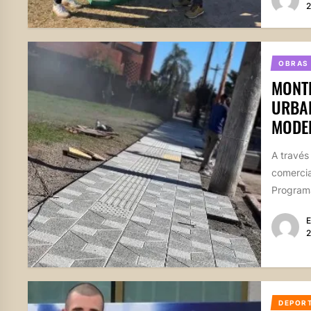
2
OBRAS
MONT
URBAN
MODER
A través
comercia
Programa
E
2
DEPOR