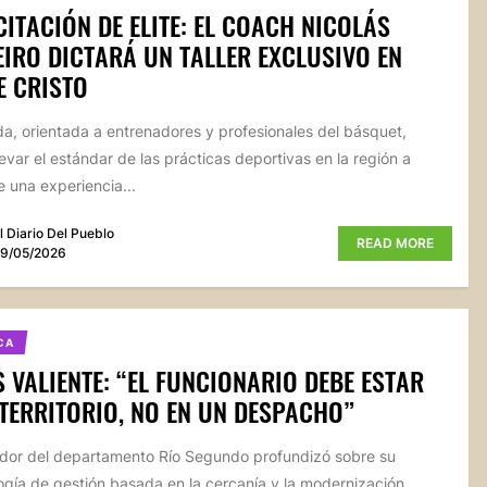
ITACIÓN DE ELITE: EL COACH NICOLÁS
IRO DICTARÁ UN TALLER EXCLUSIVO EN
E CRISTO
da, orientada a entrenadores y profesionales del básquet,
evar el estándar de las prácticas deportivas en la región a
e una experiencia...
l Diario Del Pueblo
READ MORE
9/05/2026
CA
 VALIENTE: “EL FUNCIONARIO DEBE ESTAR
 TERRITORIO, NO EN UN DESPACHO”
lador del departamento Río Segundo profundizó sobre su
gía de gestión basada en la cercanía y la modernización