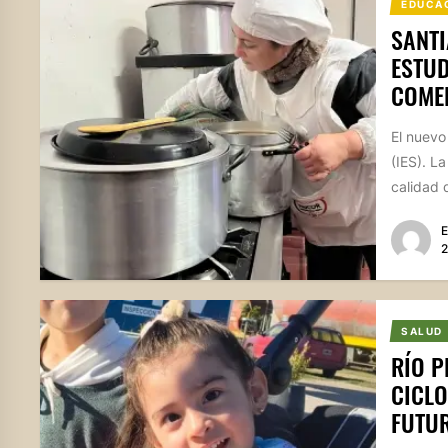
EDUCA
SANTI
ESTUD
COME
El nuevo
(IES). La
calidad d
E
2
SALUD
RÍO P
CICL
FUTUR