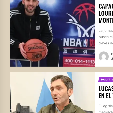
CAPAC
LOURE
MONT
La jorna
busca el
través d
E
2
POLÍTI
LUCAS
EN EL
El legis
metodolo