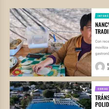
INTERÉ
NANCY
TRADI
Con rece
moviliza
gastronó
E
2
OBRAS
TRÁNS
POLID