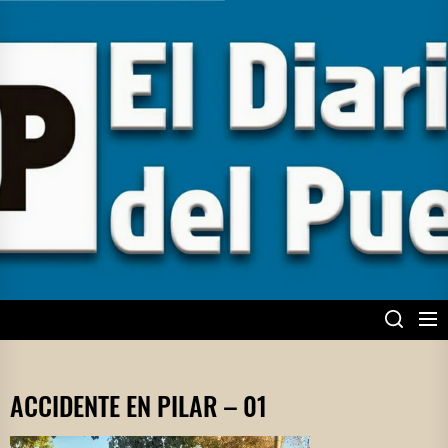
Skip
to
the
content
EL DIARIO DEL
PUEBLO
ACCIDENTE EN PILAR – 01