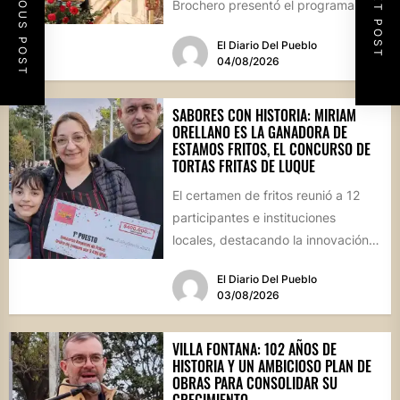
PREVIOUS POST
NEXT POST
Brochero presentó el programa
oficial de las Fiestas Patronales...
El Diario Del Pueblo
04/08/2026
SABORES CON HISTORIA: MIRIAM
ORELLANO ES LA GANADORA DE
ESTAMOS FRITOS, EL CONCURSO DE
TORTAS FRITAS DE LUQUE
El certamen de fritos reunió a 12
participantes e instituciones
locales, destacando la innovación
culinaria y el profundo arraigo de...
El Diario Del Pueblo
03/08/2026
VILLA FONTANA: 102 AÑOS DE
HISTORIA Y UN AMBICIOSO PLAN DE
OBRAS PARA CONSOLIDAR SU