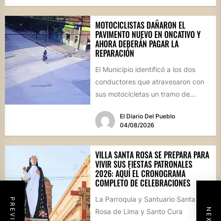
MOTOCICLISTAS DAÑARON EL
PAVIMENTO NUEVO EN ONCATIVO Y
AHORA DEBERÁN PAGAR LA
REPARACIÓN
El Municipio identificó a los dos
conductores que atravesaron con
sus motocicletas un tramo de
hormigón recién colocado sobre
El Diario Del Pueblo
calle...
04/08/2026
VILLA SANTA ROSA SE PREPARA PARA
VIVIR SUS FIESTAS PATRONALES
2026: AQUÍ EL CRONOGRAMA
COMPLETO DE CELEBRACIONES
La Parroquia y Santuario Santa
Rosa de Lima y Santo Cura