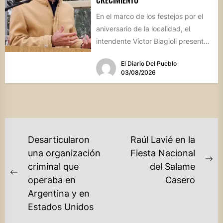
CRECIMIENTO
En el marco de los festejos por el
aniversario de la localidad, el
intendente Víctor Biagioli presentó
una batería de...
El Diario Del Pueblo
03/08/2026
NAVEGACIÓN
Desarticularon
Raúl Lavié en la
DE
una organización
Fiesta Nacional
Ne
criminal que
del Salame
ENTRADAS
Previous
po
operaba en
Casero
post:
Argentina y en
Estados Unidos