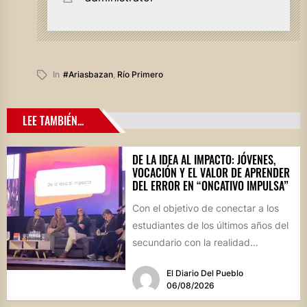
In
#ariasbazan
,
Río Primero
LEE TAMBIÉN...
DE LA IDEA AL IMPACTO: JÓVENES,
VOCACIÓN Y EL VALOR DE APRENDER
DEL ERROR EN “ONCATIVO IMPULSA”
Con el objetivo de conectar a los
estudiantes de los últimos años del
secundario con la realidad
socioproductiva de la...
El Diario Del Pueblo
06/08/2026