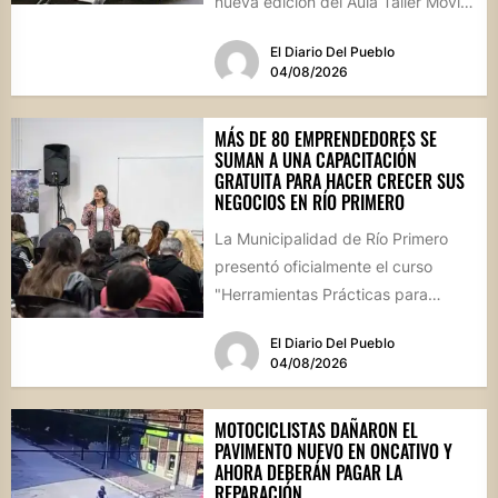
nueva edición del Aula Taller Móvil
(ATM), que comenzará en...
El Diario Del Pueblo
04/08/2026
MÁS DE 80 EMPRENDEDORES SE
SUMAN A UNA CAPACITACIÓN
GRATUITA PARA HACER CRECER SUS
NEGOCIOS EN RÍO PRIMERO
La Municipalidad de Río Primero
presentó oficialmente el curso
"Herramientas Prácticas para
Escalar tu Negocio", una propuesta
El Diario Del Pueblo
destinada a emprendedores,...
04/08/2026
MOTOCICLISTAS DAÑARON EL
PAVIMENTO NUEVO EN ONCATIVO Y
AHORA DEBERÁN PAGAR LA
REPARACIÓN