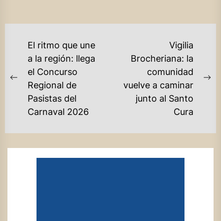
NAVEGACIÓN
El ritmo que une
Vigilia
DE
a la región: llega
Brocheriana: la
el Concurso
comunidad
ENTRADAS
Previous
Ne
Regional de
vuelve a caminar
post:
po
Pasistas del
junto al Santo
Carnaval 2026
Cura