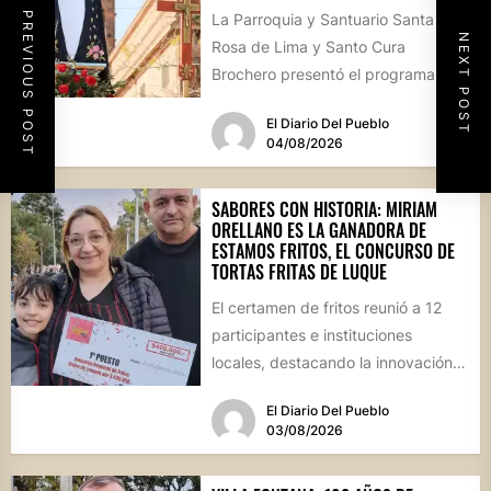
PREVIOUS POST
La Parroquia y Santuario Santa
NEXT POST
Rosa de Lima y Santo Cura
Brochero presentó el programa
oficial de las Fiestas Patronales...
El Diario Del Pueblo
04/08/2026
SABORES CON HISTORIA: MIRIAM
ORELLANO ES LA GANADORA DE
ESTAMOS FRITOS, EL CONCURSO DE
TORTAS FRITAS DE LUQUE
El certamen de fritos reunió a 12
participantes e instituciones
locales, destacando la innovación
culinaria y el profundo arraigo de...
El Diario Del Pueblo
03/08/2026