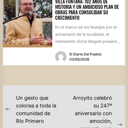
VILLA FONTANA: 102 AÑOS DE
HISTORIA Y UN AMBICIOSO PLAN DE
OBRAS PARA CONSOLIDAR SU
CRECIMIENTO
En el marco de los festejos por el
aniversario de la localidad, el
intendente Víctor Biagioli presentó
una batería de...
El Diario Del Pueblo
03/08/2026
NAVEGACIÓN
Un gesto que
Arroyito celebró
DE
colorea a toda la
su 247º
Previous
comunidad de
aniversario con
ENTRADAS
post:
Río Primero
emoción,