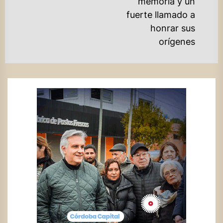
Ne
memoria y un
po
fuerte llamado a
honrar sus
orígenes