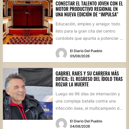
CONECTAR EL TALENTO JOVEN CON EL
MOTOR PRODUCTIVO REGIONAL EN
UNA NUEVA EDICIÓN DE “IMPULSA”
Educación, empleo y arraigo: todo
listo para la gran cita del centro
cordobés que apunta a potenciar el
futuro de...
El Diario Del Pueblo
05/08/2026
GABRIEL RAIES Y SU CARRERA MÁS
DIFÍCIL: EL REGRESO DEL ÍDOLO TRAS
ROZAR LA MUERTE
Luego de 96 días de internación y
una compleja batalla contra una
infección ósea, el multicampeón de
rally reapareció públicamente...
El Diario Del Pueblo
04/08/2026