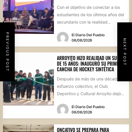
Con el objetivo de conectar a los
estudiantes de los últimos años del
secundario con la realidad
socioproductiva de la...
PREVIOUS POST
El Diario Del Pueblo
NEXT POST
06/08/2026
ARROYITO HIZO REALIDAD UN SUEÑO
DE 15 AÑOS: INAUGURÓ SU PRIMERA
CANCHA DE HOCKEY SINTÉTICA
Después de más de una década de
esfuerzo colectivo, el Club
Deportivo y Cultural Arroyito dejó
oficialmente inaugurada su
El Diario Del Pueblo
cancha...
06/08/2026
ONCATIVO SE PREPARA PARA