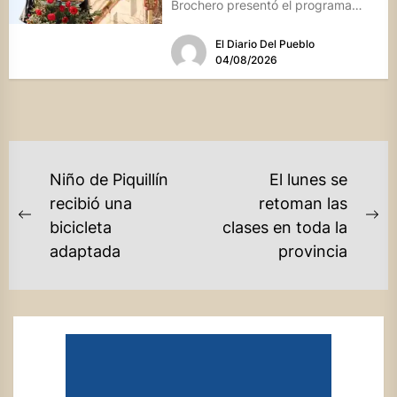
Brochero presentó el programa
oficial de las Fiestas Patronales...
El Diario Del Pueblo
04/08/2026
NAVEGACIÓN
Niño de Piquillín
El lunes se
DE
recibió una
retoman las
Previous
Ne
bicicleta
clases en toda la
ENTRADAS
post:
po
adaptada
provincia