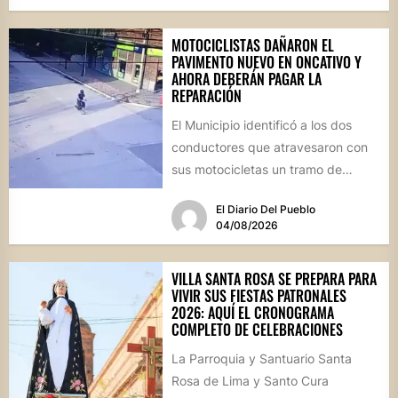
MOTOCICLISTAS DAÑARON EL
PAVIMENTO NUEVO EN ONCATIVO Y
AHORA DEBERÁN PAGAR LA
REPARACIÓN
El Municipio identificó a los dos
conductores que atravesaron con
sus motocicletas un tramo de
hormigón recién colocado sobre
El Diario Del Pueblo
calle...
04/08/2026
VILLA SANTA ROSA SE PREPARA PARA
VIVIR SUS FIESTAS PATRONALES
2026: AQUÍ EL CRONOGRAMA
COMPLETO DE CELEBRACIONES
La Parroquia y Santuario Santa
Rosa de Lima y Santo Cura