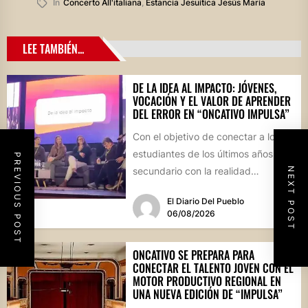
In
Concerto All'italiana
,
Estancia Jesuítica Jesús María
LEE TAMBIÉN...
DE LA IDEA AL IMPACTO: JÓVENES,
VOCACIÓN Y EL VALOR DE APRENDER
DEL ERROR EN “ONCATIVO IMPULSA”
Con el objetivo de conectar a los
estudiantes de los últimos años del
PREVIOUS POST
secundario con la realidad
NEXT POST
socioproductiva de la...
El Diario Del Pueblo
06/08/2026
ONCATIVO SE PREPARA PARA
CONECTAR EL TALENTO JOVEN CON EL
MOTOR PRODUCTIVO REGIONAL EN
UNA NUEVA EDICIÓN DE “IMPULSA”