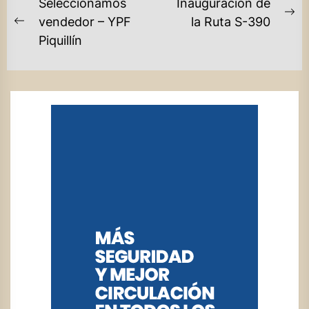
NAVEGACIÓN
Seleccionamos
Inauguración de
DE
Ne
vendedor – YPF
la Ruta S-390
Previous
po
Piquillín
ENTRADAS
post: