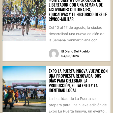
MONTE CRISTO HOMENAJEARÁ AL
LIBERTADOR CON UNA SEMANA DE
ACTIVIDADES CULTURALES,
EDUCATIVAS Y EL HISTÓRICO DESFILE
CÍVICO-MILITAR
Del 10 al 17 de agosto, la ciudad
desarrollará una nueva edición de
la Semana Sanmartiniana con
propuestas para toda...
El Diario Del Pueblo
04/08/2026
EXPO LA PUERTA INNOVA VUELVE CON
UNA PROPUESTA RENOVADA: DOS
DÍAS PARA CELEBRAR LA
PRODUCCIÓN, EL TALENTO Y LA
IDENTIDAD LOCAL
La localidad de La Puerta se
prepara para una nueva edición de
Expo La Puerta Innova, un evento