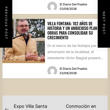
El Diario Del Pueblo
PREVIOUS POST
03/08/2026
NEXT POST
VILLA FONTANA: 102 AÑOS DE
HISTORIA Y UN AMBICIOSO PLAN DE
OBRAS PARA CONSOLIDAR SU
CRECIMIENTO
En el marco de los festejos por el
aniversario de la localidad, el
intendente Víctor Biagioli presentó
una batería de...
El Diario Del Pueblo
03/08/2026
NAVEGACIÓN
Expo Villa Santa
Conmoción en