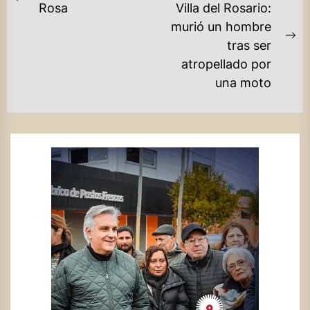
DE
Previous
Rosa
Villa del Rosario:
post:
murió un hombre
ENTRADAS
Ne
tras ser
po
atropellado por
una moto