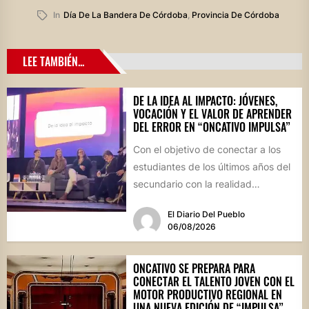
In
Día De La Bandera De Córdoba
,
Provincia De Córdoba
LEE TAMBIÉN...
DE LA IDEA AL IMPACTO: JÓVENES,
VOCACIÓN Y EL VALOR DE APRENDER
DEL ERROR EN “ONCATIVO IMPULSA”
Con el objetivo de conectar a los
estudiantes de los últimos años del
secundario con la realidad
socioproductiva de la...
El Diario Del Pueblo
06/08/2026
ONCATIVO SE PREPARA PARA
CONECTAR EL TALENTO JOVEN CON EL
MOTOR PRODUCTIVO REGIONAL EN
UNA NUEVA EDICIÓN DE “IMPULSA”