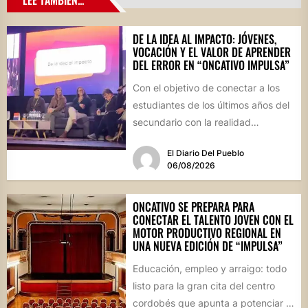
LEE TAMBIÉN...
DE LA IDEA AL IMPACTO: JÓVENES,
VOCACIÓN Y EL VALOR DE APRENDER
DEL ERROR EN “ONCATIVO IMPULSA”
Con el objetivo de conectar a los
estudiantes de los últimos años del
secundario con la realidad
socioproductiva de la...
El Diario Del Pueblo
06/08/2026
ONCATIVO SE PREPARA PARA
CONECTAR EL TALENTO JOVEN CON EL
MOTOR PRODUCTIVO REGIONAL EN
UNA NUEVA EDICIÓN DE “IMPULSA”
Educación, empleo y arraigo: todo
listo para la gran cita del centro
cordobés que apunta a potenciar el