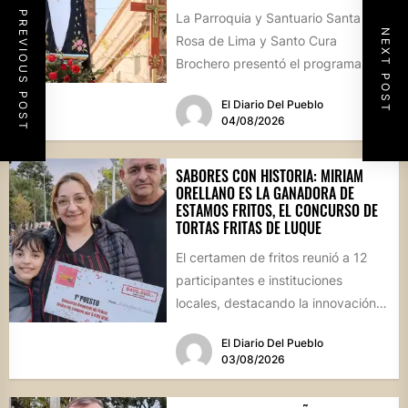
PREVIOUS POST
La Parroquia y Santuario Santa
NEXT POST
Rosa de Lima y Santo Cura
Brochero presentó el programa
oficial de las Fiestas Patronales...
El Diario Del Pueblo
04/08/2026
SABORES CON HISTORIA: MIRIAM
ORELLANO ES LA GANADORA DE
ESTAMOS FRITOS, EL CONCURSO DE
TORTAS FRITAS DE LUQUE
El certamen de fritos reunió a 12
participantes e instituciones
locales, destacando la innovación
culinaria y el profundo arraigo de...
El Diario Del Pueblo
03/08/2026