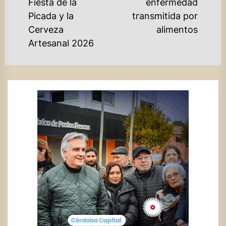
Previous
Fiesta de la
enfermedad
po
post:
Picada y la
transmitida por
Cerveza
alimentos
Artesanal 2026