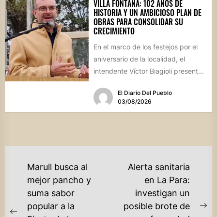
VILLA FONTANA: 102 AÑOS DE
HISTORIA Y UN AMBICIOSO PLAN DE
OBRAS PARA CONSOLIDAR SU
CRECIMIENTO
En el marco de los festejos por el
aniversario de la localidad, el
intendente Víctor Biagioli presentó
una batería de...
El Diario Del Pueblo
03/08/2026
NAVEGACIÓN
Marull busca al
Alerta sanitaria
DE
mejor pancho y
en La Para:
suma sabor
investigan un
ENTRADAS
popular a la
posible brote de
Ne